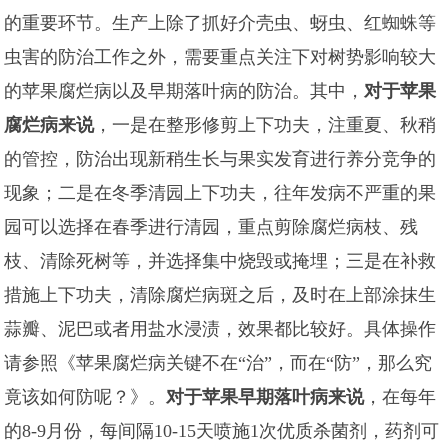
的重要环节。生产上除了抓好介壳虫、蚜虫、红蜘蛛等
虫害的防治工作之外，需要重点关注下对树势影响较大
的苹果腐烂病以及早期落叶病的防治。其中，
对于苹果
腐烂病来说
，一是在整形修剪上下功夫，注重夏、秋稍
的管控，防治出现新稍生长与果实发育进行养分竞争的
现象；二是在冬季清园上下功夫，往年发病不严重的果
园可以选择在春季进行清园，重点剪除腐烂病枝、残
枝、清除死树等，并选择集中烧毁或掩埋；三是在补救
措施上下功夫，清除腐烂病斑之后，及时在上部涂抹生
蒜瓣、泥巴或者用盐水浸渍，效果都比较好。具体操作
请参照《苹果腐烂病关键不在“治”，而在“防”，那么究
竟该如何防呢？》。
对于苹果早期落叶病来说
，在每年
的8-9月份，每间隔10-15天喷施1次优质杀菌剂，药剂可