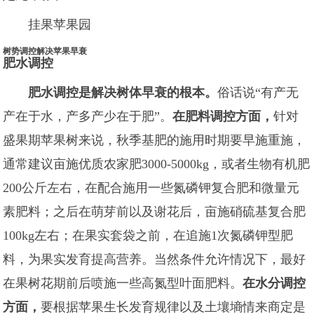
挂果苹果园
树势调控解决苹果早衰
肥水调控
肥水调控是解决树体早衰的根本。
俗话说“有产无
产在于水，产多产少在于肥”。
在肥料调控方面，
针对
盛果期苹果树来说，秋季基肥的施用时期要早施重施，
通常建议亩施优质农家肥3000-5000kg，或者生物有机肥
200公斤左右，在配合施用一些氮磷钾复合肥和微量元
素肥料；之后在萌芽前以及谢花后，亩施硝硫基复合肥
100kg左右；在果实套袋之前，在追施1次氮磷钾型肥
料，为果实发育提高营养。当然条件允许情况下，最好
在果树花期前后喷施一些高氮型叶面肥料。
在水分调控
方面，
要根据苹果生长发育规律以及土壤墒情来商定是