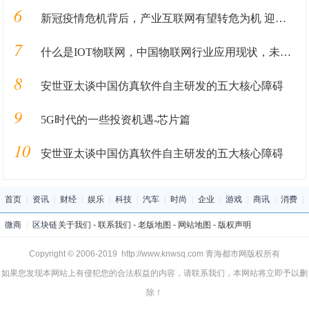
6
新冠疫情危机背后，产业互联网有望转危为机 迎来新的发展窗口
7
什么是IOT物联网，中国物联网行业应用现状，未来十大发展方向
8
安世亚太谈中国仿真软件自主研发的五大核心障碍
9
5G时代的一些投资机遇-芯片篇
10
安世亚太谈中国仿真软件自主研发的五大核心障碍
首页
|
资讯
|
财经
|
娱乐
|
科技
|
汽车
|
时尚
|
企业
|
游戏
|
商讯
|
消费
|
微商
|
区块链
关于我们
-
联系我们
-
老版地图
-
网站地图
-
版权声明
Copyright © 2006-2019 http://www.knwsq.com 青海都市网版权所有
如果您发现本网站上有侵犯您的合法权益的内容，请联系我们，本网站将立即予以删
除！