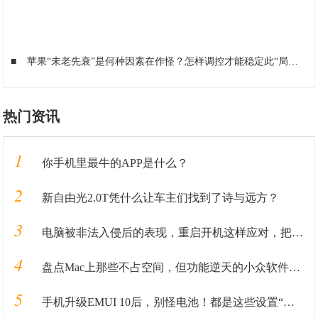
■
苹果“未老先衰”是何种因素在作怪？怎样调控才能稳定此“局面”
■
热门资讯
1
你手机里最牛的APP是什么？
2
新自由光2.0T凭什么让车主们找到了诗与远方？
3
电脑被非法入侵后的表现，重启开机这样应对，把损失降低到最小
4
盘点Mac上那些不占空间，但功能逆天的小众软件APP
5
手机升级EMUI 10后，别怪电池！都是这些设置“惹的祸”！