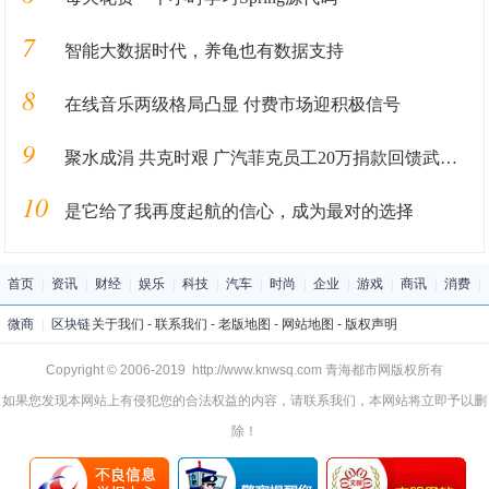
7
智能大数据时代，养龟也有数据支持
8
在线音乐两级格局凸显 付费市场迎积极信号
9
聚水成涓 共克时艰 广汽菲克员工20万捐款回馈武汉抗疫一线
10
是它给了我再度起航的信心，成为最对的选择
首页
|
资讯
|
财经
|
娱乐
|
科技
|
汽车
|
时尚
|
企业
|
游戏
|
商讯
|
消费
|
微商
|
区块链
关于我们
-
联系我们
-
老版地图
-
网站地图
-
版权声明
Copyright © 2006-2019 http://www.knwsq.com 青海都市网版权所有
如果您发现本网站上有侵犯您的合法权益的内容，请联系我们，本网站将立即予以删
除！