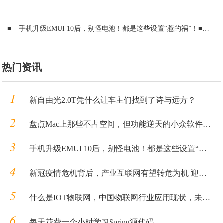
■
手机升级EMUI 10后，别怪电池！都是这些设置“惹的祸”！
■
智
热门资讯
1
新自由光2.0T凭什么让车主们找到了诗与远方？
2
盘点Mac上那些不占空间，但功能逆天的小众软件APP
3
手机升级EMUI 10后，别怪电池！都是这些设置“惹的祸”！
4
新冠疫情危机背后，产业互联网有望转危为机 迎来新的发展窗口
5
什么是IOT物联网，中国物联网行业应用现状，未来十大发展方向
6
每天花费一个小时学习Spring源代码