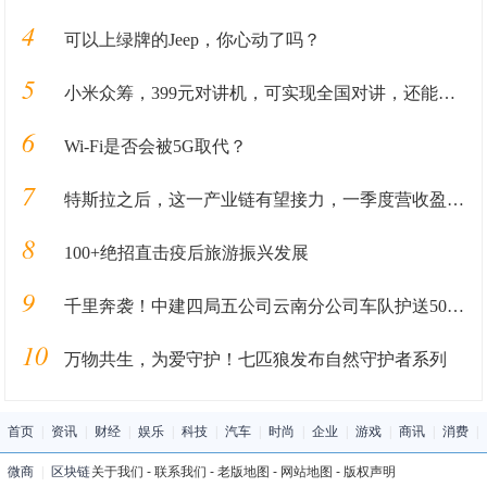
4
可以上绿牌的Jeep，你心动了吗？
5
小米众筹，399元对讲机，可实现全国对讲，还能连手机？
6
Wi-Fi是否会被5G取代？
7
特斯拉之后，这一产业链有望接力，一季度营收盈利均创历史纪录
8
100+绝招直击疫后旅游振兴发展
9
千里奔袭！中建四局五公司云南分公司车队护送50余名工友返岗复工
10
万物共生，为爱守护！七匹狼发布自然守护者系列
首页
|
资讯
|
财经
|
娱乐
|
科技
|
汽车
|
时尚
|
企业
|
游戏
|
商讯
|
消费
|
微商
|
区块链
关于我们
-
联系我们
-
老版地图
-
网站地图
-
版权声明