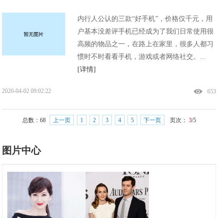
内行人公认的三款“好手机”，价格仅千元，用
户基本没差评手机已经成为了我们日常使用很
高频的物品之一，在路上在家里，很多人都习
惯时不时看看手机，游戏或者网络社交。...
[详情]
2020-04-02 09:02:22
653
总数：
68
上一页
1
2
3
4
5
下一页
页次：
3
/5
图片中心