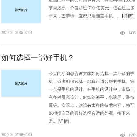
虽然巴菲特的公司伯克希尔・哈撒韦持有5.6%
苹果股票，价值超过 700 亿美元，但在过去多
年来，巴菲特一直都只用翻盖手机。...
[详情]
2020-04-08 06:02:09
1435
如何选择一部好手机？
今天的小编想告诉大家如何选择一款不错的手
机，或者如何选择一款真正适合您的手机。第
一点是手机的设计。在手机的设计中，市场上
有多种屏幕设计，例如刘海平，水滴屏，瀑布
屏等。实际上，这没有太多的技术内容，您可
以根据自己的喜好选择合适的外观。接下来
是...
[详情]
2020-04-07 08:43:03
1592