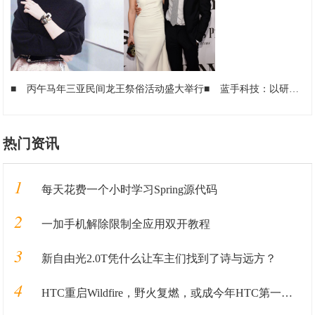
■
丙午马年三亚民间龙王祭俗活动盛大举行
■
蓝手科技：以研发精度铸产品温度 打造生活级智能电子标杆
热门资讯
1
每天花费一个小时学习Spring源代码
2
一加手机解除限制全应用双开教程
3
新自由光2.0T凭什么让车主们找到了诗与远方？
4
HTC重启Wildfire，野火复燃，或成今年HTC第一部新机