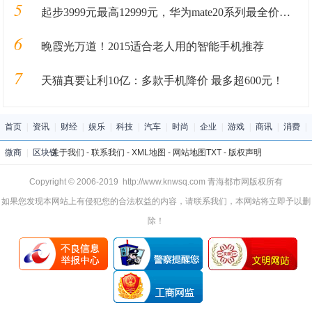
5
起步3999元最高12999元，华为mate20系列最全价格奉上
6
晚霞光万道！2015适合老人用的智能手机推荐
7
天猫真要让利10亿：多款手机降价 最多超600元！
首页
|
资讯
|
财经
|
娱乐
|
科技
|
汽车
|
时尚
|
企业
|
游戏
|
商讯
|
消费
|
微商
|
区块链
关于我们
-
联系我们
-
XML地图
-
网站地图
TXT
-
版权声明
Copyright © 2006-2019 http://www.knwsq.com 青海都市网版权所有
如果您发现本网站上有侵犯您的合法权益的内容，请联系我们，本网站将立即予以删
除！