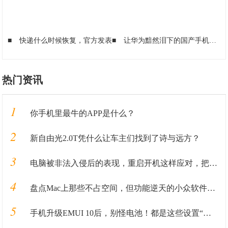
■
快递什么时候恢复，官方发表
■
让华为黯然泪下的国产手机！小米10为啥那么受欢迎，不妨听我一叙
热门资讯
1
你手机里最牛的APP是什么？
2
新自由光2.0T凭什么让车主们找到了诗与远方？
3
电脑被非法入侵后的表现，重启开机这样应对，把损失降低到最小
4
盘点Mac上那些不占空间，但功能逆天的小众软件APP
5
手机升级EMUI 10后，别怪电池！都是这些设置“惹的祸”！