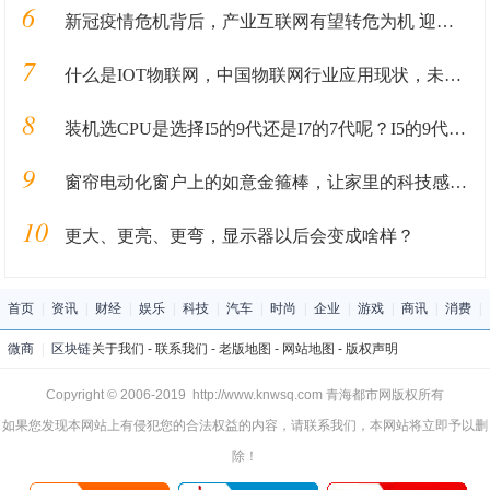
6
新冠疫情危机背后，产业互联网有望转危为机 迎来新的发展窗口
7
什么是IOT物联网，中国物联网行业应用现状，未来十大发展方向
8
装机选CPU是选择I5的9代还是I7的7代呢？I5的9代就这一点非常香
9
窗帘电动化窗户上的如意金箍棒，让家里的科技感更添一分
10
更大、更亮、更弯，显示器以后会变成啥样？
首页
|
资讯
|
财经
|
娱乐
|
科技
|
汽车
|
时尚
|
企业
|
游戏
|
商讯
|
消费
|
微商
|
区块链
关于我们
-
联系我们
-
老版地图
-
网站地图
-
版权声明
Copyright © 2006-2019 http://www.knwsq.com 青海都市网版权所有
如果您发现本网站上有侵犯您的合法权益的内容，请联系我们，本网站将立即予以删
除！