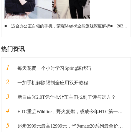
■
适合办公室白领的手机，荣耀Magic8全能旗舰深度解析
■
2026年哪些手机值得买？高性价比与顶级旗舰全攻略
热门资讯
1
每天花费一个小时学习Spring源代码
2
一加手机解除限制全应用双开教程
3
新自由光2.0T凭什么让车主们找到了诗与远方？
4
HTC重启Wildfire，野火复燃，或成今年HTC第一部新机
5
起步3999元最高12999元，华为mate20系列最全价格奉上