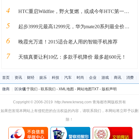
4
HTC重启Wildfire，野火复燃，或成今年HTC第一部新机
5
起步3999元最高12999元，华为mate20系列最全价格奉上
6
晚霞光万道！2015适合老人用的智能手机推荐
7
天猫真要让利10亿：多款手机降价 最多超600元！
首页
|
资讯
|
财经
|
娱乐
|
科技
|
汽车
|
时尚
|
企业
|
游戏
|
商讯
|
消费
|
微商
|
区块链
关于我们
-
联系我们
-
XML地图
-
网站地图
TXT
-
版权声明
Copyright © 2006-2019 http://www.knwsq.com 青海都市网版权所有
如果您发现本网站上有侵犯您的合法权益的内容，请联系我们，本网站将立即予以删
除！