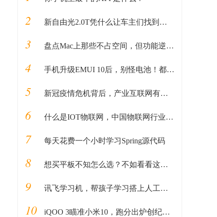
2
新自由光2.0T凭什么让车主们找到了诗与远方？
3
盘点Mac上那些不占空间，但功能逆天的小众软件APP
4
手机升级EMUI 10后，别怪电池！都是这些设置“惹的祸”！
5
新冠疫情危机背后，产业互联网有望转危为机 迎来新的发展窗口
6
什么是IOT物联网，中国物联网行业应用现状，未来十大发展方向
7
每天花费一个小时学习Spring源代码
8
想买平板不知怎么选？不如看看这些畅销平板吧
9
讯飞学习机，帮孩子学习搭上人工智能快车
10
iQOO 3瞄准小米10，跑分出炉创纪录，价格可能超感人