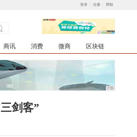
登录
|
注册
|
帮助
商讯
消费
微商
区块链
广告
三剑客”