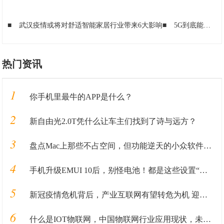
■
武汉疫情或将对舒适智能家居行业带来6大影响
■
5G到底能给我们的生活带来什么？
热门资讯
1
你手机里最牛的APP是什么？
2
新自由光2.0T凭什么让车主们找到了诗与远方？
3
盘点Mac上那些不占空间，但功能逆天的小众软件APP
4
手机升级EMUI 10后，别怪电池！都是这些设置“惹的祸”！
5
新冠疫情危机背后，产业互联网有望转危为机 迎来新的发展窗口
6
什么是IOT物联网，中国物联网行业应用现状，未来十大发展方向