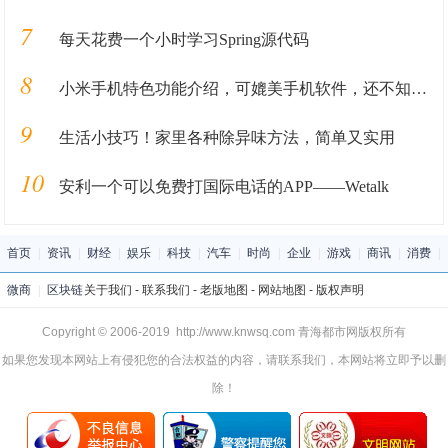
7
每天花费一个小时学习Spring源代码
8
小米手机特色功能介绍，可媲美手机软件，还不知道的快进来看
9
生活小技巧！家里各种除异味方法，简单又实用
10
安利一个可以免费打国际电话的APP——Wetalk
首页
|
资讯
|
财经
|
娱乐
|
科技
|
汽车
|
时尚
|
企业
|
游戏
|
商讯
|
消费
|
微商
|
区块链
关于我们
-
联系我们
-
老版地图
-
网站地图
-
版权声明
Copyright © 2006-2019 http://www.knwsq.com 青海都市网版权所有
如果您发现本网站上有侵犯您的合法权益的内容，请联系我们，本网站将立即予以删
除！