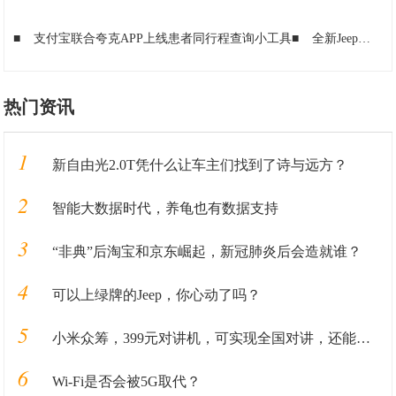
■
支付宝联合夸克APP上线患者同行程查询小工具
■
全新Jeep指南者，做你旅途的最佳伴侣
热门资讯
1
新自由光2.0T凭什么让车主们找到了诗与远方？
2
智能大数据时代，养龟也有数据支持
3
“非典”后淘宝和京东崛起，新冠肺炎后会造就谁？
4
可以上绿牌的Jeep，你心动了吗？
5
小米众筹，399元对讲机，可实现全国对讲，还能连手机？
6
Wi-Fi是否会被5G取代？