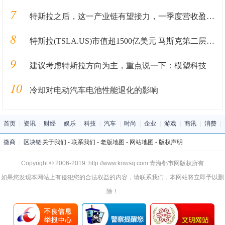
7
特斯拉之后，这一产业链有望接力，一季度营收盈利均创历史纪录
8
特斯拉(TSLA.US)市值超1500亿美元 马斯克第二层级奖励即将解锁
9
建议考虑特斯拉方向为主，重点说一下：模塑科技
10
冷却对电动汽车电池性能退化的影响
首页
|
资讯
|
财经
|
娱乐
|
科技
|
汽车
|
时尚
|
企业
|
游戏
|
商讯
|
消费
|
微商
|
区块链
关于我们
-
联系我们
-
老版地图
-
网站地图
-
版权声明
Copyright © 2006-2019 http://www.knwsq.com 青海都市网版权所有
如果您发现本网站上有侵犯您的合法权益的内容，请联系我们，本网站将立即予以删
除！