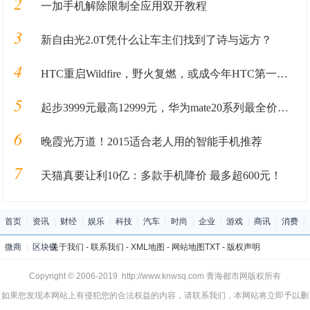
2
一加手机解除限制全应用双开教程
3
新自由光2.0T凭什么让车主们找到了诗与远方？
4
HTC重启Wildfire，野火复燃，或成今年HTC第一部新机
5
起步3999元最高12999元，华为mate20系列最全价格奉上
6
晚霞光万道！2015适合老人用的智能手机推荐
7
天猫真要让利10亿：多款手机降价 最多超600元！
首页
|
资讯
|
财经
|
娱乐
|
科技
|
汽车
|
时尚
|
企业
|
游戏
|
商讯
|
消费
|
微商
|
区块链
关于我们
-
联系我们
-
XML地图
-
网站地图
TXT
-
版权声明
Copyright © 2006-2019 http://www.knwsq.com 青海都市网版权所有
如果您发现本网站上有侵犯您的合法权益的内容，请联系我们，本网站将立即予以删