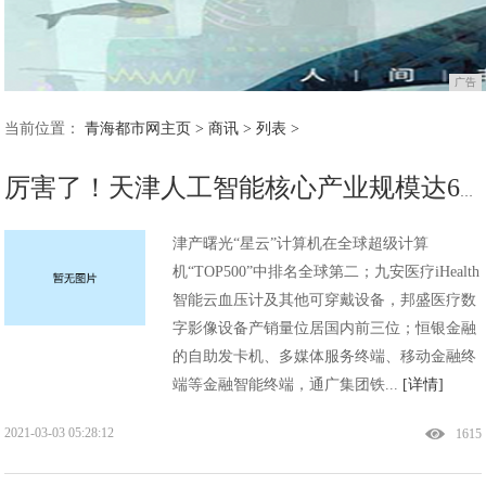
广告
当前位置：
青海都市网主页
>
商讯
> 列表 >
厉害了！天津人工智能核心产业规模达60亿元 国内处于中上水平!
津产曙光“星云”计算机在全球超级计算
机“TOP500”中排名全球第二；九安医疗iHealth
智能云血压计及其他可穿戴设备，邦盛医疗数
字影像设备产销量位居国内前三位；恒银金融
的自助发卡机、多媒体服务终端、移动金融终
端等金融智能终端，通广集团铁...
[详情]
2021-03-03 05:28:12
1615