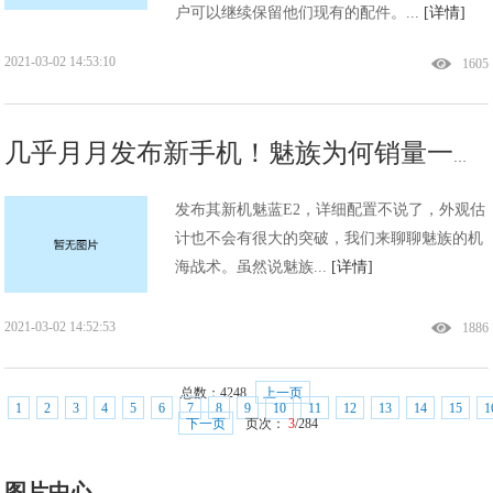
户可以继续保留他们现有的配件。...
[详情]
2021-03-02 14:53:10
1605
几乎月月发布新手机！魅族为何销量一般!
发布其新机魅蓝E2，详细配置不说了，外观估
计也不会有很大的突破，我们来聊聊魅族的机
海战术。虽然说魅族...
[详情]
2021-03-02 14:52:53
1886
总数：
4248
上一页
1
2
3
4
5
6
7
8
9
10
11
12
13
14
15
1
下一页
页次：
3
/284
图片中心