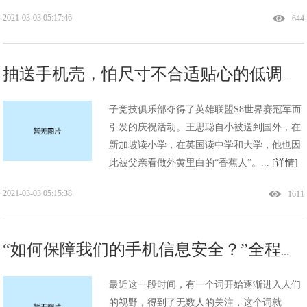
2021-03-03 05:17:46
644
抽送手机壳，怕尺寸不合适贴心的低调网红王思聪直接送手机！!
子竞技俱乐部夺得了英雄联盟S8世界赛冠军而
引发的庆祝活动。王思聪自小被送到国外，在
新加坡读小学，在英国读中学和大学，他也因
此被父亲看做外黄里白的“香蕉人”。...
[详情]
2021-03-03 05:15:38
1611
“如何保障我们的手机信息安全？”全程回顾360Q5旗舰发布会!
最近这一段时间，有一个词开始逐渐进入人们
的视野，得到了无数人的关注，这个词就