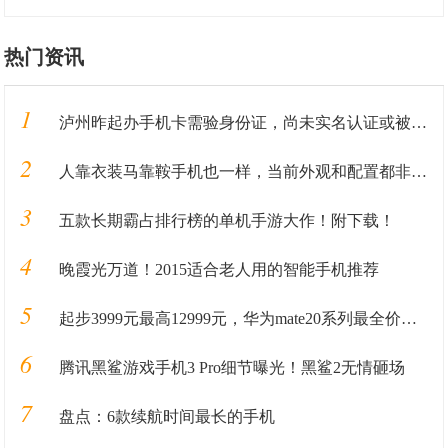
热门资讯
1
泸州昨起办手机卡需验身份证，尚未实名认证或被停机
2
人靠衣装马靠鞍手机也一样，当前外观和配置都非常漂亮的旗舰手机
3
五款长期霸占排行榜的单机手游大作！附下载！
4
晚霞光万道！2015适合老人用的智能手机推荐
5
起步3999元最高12999元，华为mate20系列最全价格奉上
6
腾讯黑鲨游戏手机3 Pro细节曝光！黑鲨2无情砸场
7
盘点：6款续航时间最长的手机