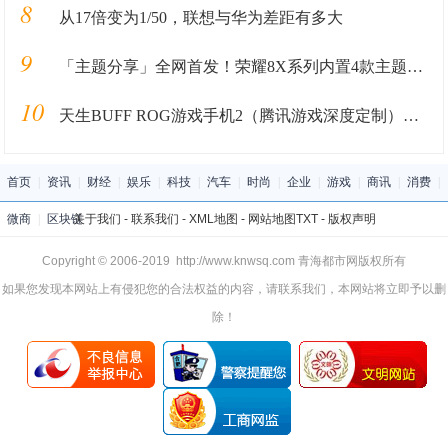
8
从17倍变为1/50，联想与华为差距有多大
9
「主题分享」全网首发！荣耀8X系列内置4款主题优化版
10
天生BUFF ROG游戏手机2（腾讯游戏深度定制）重磅发布
首页
|
资讯
|
财经
|
娱乐
|
科技
|
汽车
|
时尚
|
企业
|
游戏
|
商讯
|
消费
|
微商
|
区块链
关于我们
-
联系我们
-
XML地图
-
网站地图
TXT
-
版权声明
Copyright © 2006-2019 http://www.knwsq.com 青海都市网版权所有
如果您发现本网站上有侵犯您的合法权益的内容，请联系我们，本网站将立即予以删
除！