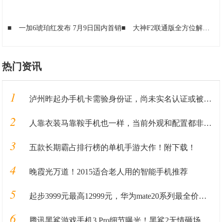
■
一加6琥珀红发布 7月9日国内首销
■
大神F2联通版全方位解析
■
热门资讯
1
泸州昨起办手机卡需验身份证，尚未实名认证或被停机
2
人靠衣装马靠鞍手机也一样，当前外观和配置都非常漂亮的旗舰手机
3
五款长期霸占排行榜的单机手游大作！附下载！
4
晚霞光万道！2015适合老人用的智能手机推荐
5
起步3999元最高12999元，华为mate20系列最全价格奉上
6
腾讯黑鲨游戏手机3 Pro细节曝光！黑鲨2无情砸场