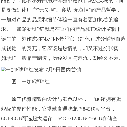
品哲学，他表示好的用户体验不是依靠炫技实现的，而
是要做到让用户"无负担"。遵从"无负担"的产品哲学，
一加对产品的品质和细节体验一直有着更加执着的追
求。一加6的琥珀红就是在这样的产品和ID设计逻辑下
诞生的。刘作虎称"我们不希望它（红色）过分鲜艳而造
成视觉上的突兀，它应该是热情的，却又不过分张扬，
如琥珀一般晶莹剔透，历经岁月与潮流，却经久不衰。
图：一加6琥珀红
除了优雅精致的设计与颜色以外，一加6还拥有旗
舰级的硬件性能，它搭载高通骁龙™845移动平台，
6GB/8GB可选超大运存，64GB/128GB/256GB存储空