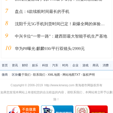
7
盘点：6款续航时间最长的手机
8
沈阳千元5G手机到货时间已定！刷爆全网的体验视频走一波
9
中兴卡位“一带一路”：建西部最大智能手机生产基地
10
华为P8曝光:麒麟930/平行双镜头/2999元
首页
|
资讯
|
财经
|
娱乐
|
科技
|
汽车
|
时尚
|
企业
|
游戏
|
商讯
|
消费
|
微商
|
区块链
关于我们
-
联系我们
-
XML地图
-
网站地图
TXT
-
版权声明
Copyright © 2006-2019 http://www.knwsq.com 青海都市网版权所有
如果您发现本网站上有侵犯您的合法权益的内容，请联系我们，本网站将立即予以删
除！