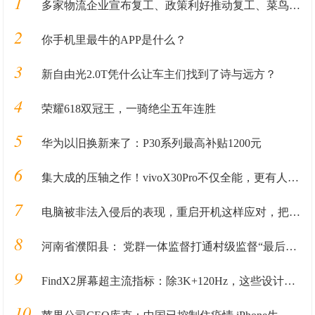
1
多家物流企业宣布复工、政策利好推动复工、菜鸟供应链2万岗位
2
你手机里最牛的APP是什么？
3
新自由光2.0T凭什么让车主们找到了诗与远方？
4
荣耀618双冠王，一骑绝尘五年连胜
5
华为以旧换新来了：P30系列最高补贴1200元
6
集大成的压轴之作！vivoX30Pro不仅全能，更有人性化的温度
7
电脑被非法入侵后的表现，重启开机这样应对，把损失降低到最小
8
河南省濮阳县： 党群一体监督打通村级监督“最后一公里”
9
FindX2屏幕超主流指标：除3K+120Hz，这些设计更硬核
10