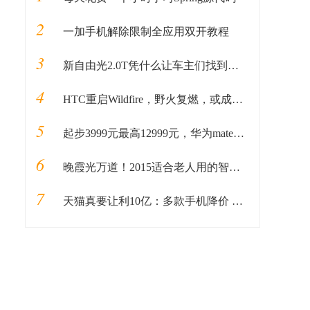
2
一加手机解除限制全应用双开教程
3
新自由光2.0T凭什么让车主们找到了诗与远方？
4
HTC重启Wildfire，野火复燃，或成今年HTC第一部新机
5
起步3999元最高12999元，华为mate20系列最全价格奉上
6
晚霞光万道！2015适合老人用的智能手机推荐
7
天猫真要让利10亿：多款手机降价 最多超600元！