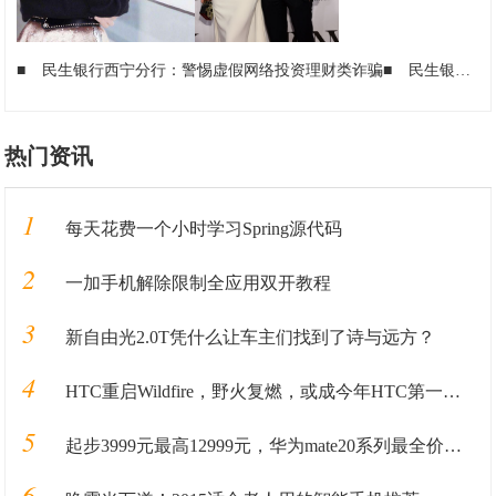
■
民生银行西宁分行：警惕虚假网络投资理财类诈骗
■
民生银行西宁分行：谨慎投资“贵金属”
热门资讯
1
每天花费一个小时学习Spring源代码
2
一加手机解除限制全应用双开教程
3
新自由光2.0T凭什么让车主们找到了诗与远方？
4
HTC重启Wildfire，野火复燃，或成今年HTC第一部新机
5
起步3999元最高12999元，华为mate20系列最全价格奉上
6