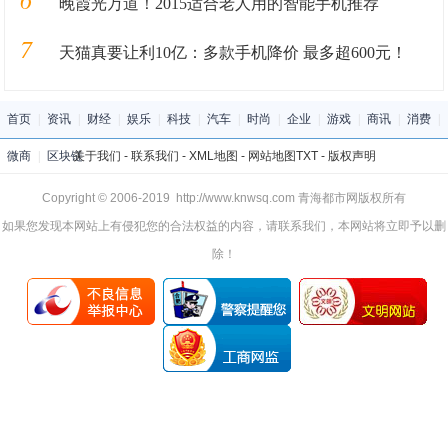
晚霞光万道！2015适合老人用的智能手机推荐
7
天猫真要让利10亿：多款手机降价 最多超600元！
首页
|
资讯
|
财经
|
娱乐
|
科技
|
汽车
|
时尚
|
企业
|
游戏
|
商讯
|
消费
|
微商
|
区块链
关于我们
-
联系我们
-
XML地图
-
网站地图
TXT
-
版权声明
Copyright © 2006-2019 http://www.knwsq.com 青海都市网版权所有
如果您发现本网站上有侵犯您的合法权益的内容，请联系我们，本网站将立即予以删
除！