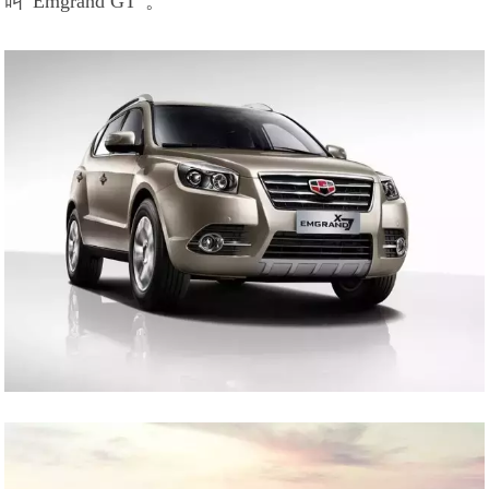
叫“Emgrand GT”。