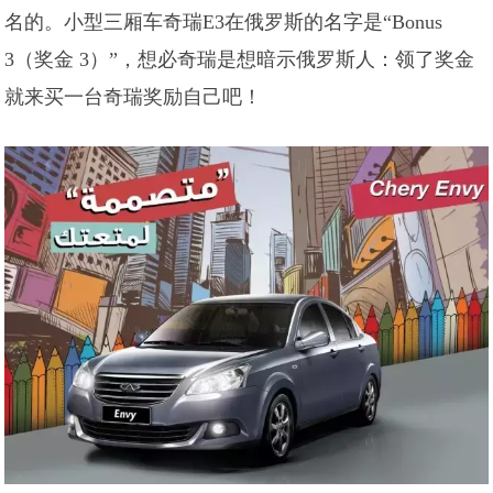
名的。小型三厢车奇瑞E3在俄罗斯的名字是“Bonus
3（奖金 3）”，想必奇瑞是想暗示俄罗斯人：领了奖金
就来买一台奇瑞奖励自己吧！