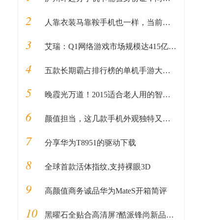
2
人靠衣装马靠鞍手机也一样，当前外观和配置都非常漂亮的旗舰手机
3
艾瑞：Q1网络游戏市场规模达415亿 移动游戏占比过半
4
五款长期霸占排行榜的单机手游大作！附下载！
5
晚霞光万道！2015适合老人用的智能手机推荐
6
颜值担当，这几款手机外观独特又新颖
7
分享华为T8951的驱动下载
8
全球首款活体指纹,支持裸眼3D
9
高颜值商务诚品华为MateS开箱简评
10
黑曜石全贴合高清屏?酷派锋尚新品曝光