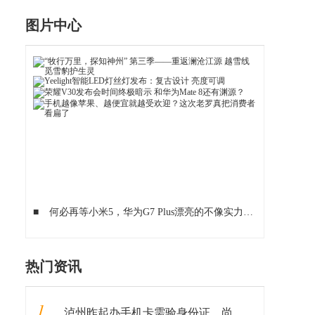
图片中心
■
何必再等小米5，华为G7 Plus漂亮的不像实力派
■
新一代小米
热门资讯
1
泸州昨起办手机卡需验身份证，尚未实名认证或被停机