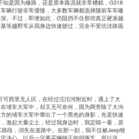
不知是因为修路，还是原本路况就非常糟糕，G318
，车辆行驶非常缓慢，大多数车辆都选择随前车车辙
多深。不过，即便如此，仍阻挡不住那些真正硬派越
诺基等越野车从我身边快速驶过，完全不受坑洼路面
往可可西里无人区，在经过沱沱河附近时，遇上了大
夹在堵车大军中，却又无可奈何，因为两旁除了大沟
后方的堵车大军中窜出了一个黑色的身影，先是快速
来，激起大量尘土，经过我身边时，我定睛一看，原
车路段，消失在道路中。在那一刻，我不仅被Jeep牧
下定决心，以后一定要买辆纯正的四驱车。所以说，