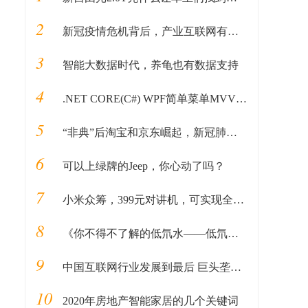
2
新冠疫情危机背后，产业互联网有望转危为机 迎来新的发展窗口
3
智能大数据时代，养龟也有数据支持
4
.NET CORE(C#) WPF简单菜单MVVM绑定
5
“非典”后淘宝和京东崛起，新冠肺炎后会造就谁？
6
可以上绿牌的Jeep，你心动了吗？
7
小米众筹，399元对讲机，可实现全国对讲，还能连手机？
8
《你不得不了解的低氘水——低氘水的历史映射》
9
中国互联网行业发展到最后 巨头垄断了前两名剩下不值一提
10
2020年房地产智能家居的几个关键词