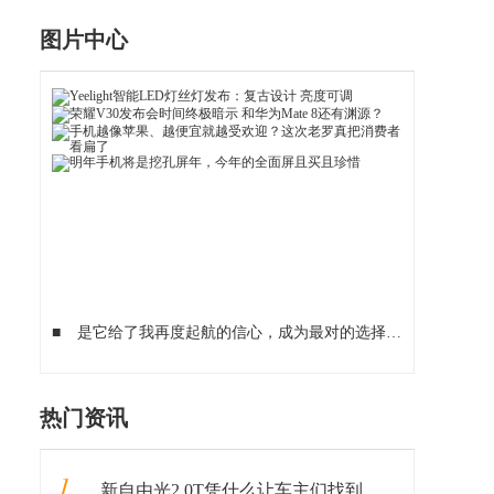
图片中心
■
是它给了我再度起航的信心，成为最对的选择
■
全球应援 众
热门资讯
1
新自由光2.0T凭什么让车主们找到了诗与远方？