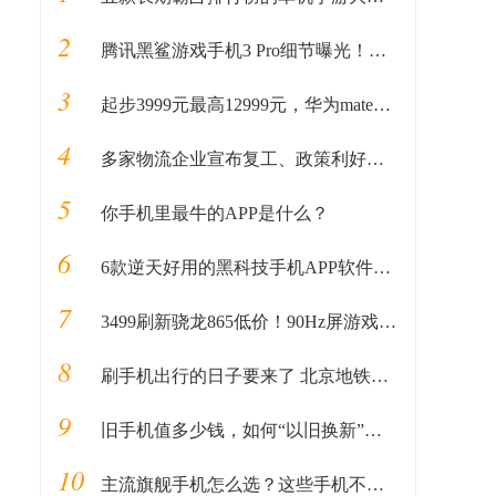
2
腾讯黑鲨游戏手机3 Pro细节曝光！黑鲨2无情砸场
3
起步3999元最高12999元，华为mate20系列最全价格奉上
4
多家物流企业宣布复工、政策利好推动复工、菜鸟供应链2万岗位
5
你手机里最牛的APP是什么？
6
6款逆天好用的黑科技手机APP软件，保证你下了再也舍不得删！
7
3499刷新骁龙865低价！90Hz屏游戏手机黑鲨3发布
8
刷手机出行的日子要来了 北京地铁试点“手机一卡通”
9
旧手机值多少钱，如何“以旧换新”换购新款 iPhone？
10
主流旗舰手机怎么选？这些手机不容错过！