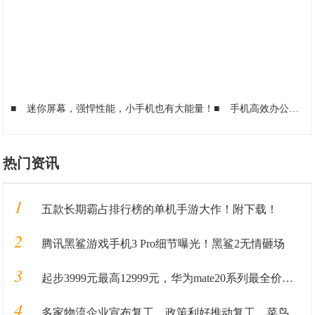
■
迷你屏幕，强悍性能，小手机也有大能量！
■
手机高效办公必备神器！用对了APP，工作效率可以连翻好几倍
热门资讯
1
五款长期霸占排行榜的单机手游大作！附下载！
2
腾讯黑鲨游戏手机3 Pro细节曝光！黑鲨2无情砸场
3
起步3999元最高12999元，华为mate20系列最全价格奉上
4
多家物流企业宣布复工、政策利好推动复工、菜鸟供应链2万岗位