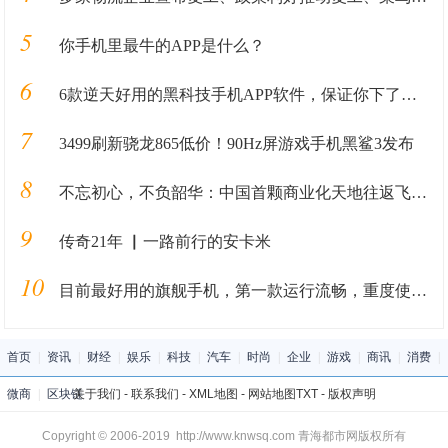
5
你手机里最牛的APP是什么？
6
6款逆天好用的黑科技手机APP软件，保证你下了再也舍不得删！
7
3499刷新骁龙865低价！90Hz屏游戏手机黑鲨3发布
8
不忘初心，不负韶华：中国首颗商业化天地往返飞行器验证卫星“方舟二号”正式出厂
9
传奇21年 ▏一路前行的安卡米
10
目前最好用的旗舰手机，第一款运行流畅，重度使用四五年都不卡！
首页
|
资讯
|
财经
|
娱乐
|
科技
|
汽车
|
时尚
|
企业
|
游戏
|
商讯
|
消费
|
微商
|
区块链
关于我们
-
联系我们
-
XML地图
-
网站地图
TXT
-
版权声明
Copyright © 2006-2019 http://www.knwsq.com 青海都市网版权所有