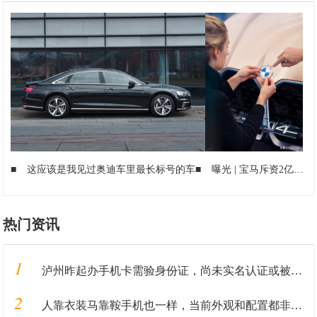
■
这应该是我见过奥迪车里最长标号的车
■
曝光 | 宝马斥资2亿欧元改建慕尼黑工厂 i4即将量产
热门资讯
1
泸州昨起办手机卡需验身份证，尚未实名认证或被停机
2
人靠衣装马靠鞍手机也一样，当前外观和配置都非常漂亮的旗舰手机