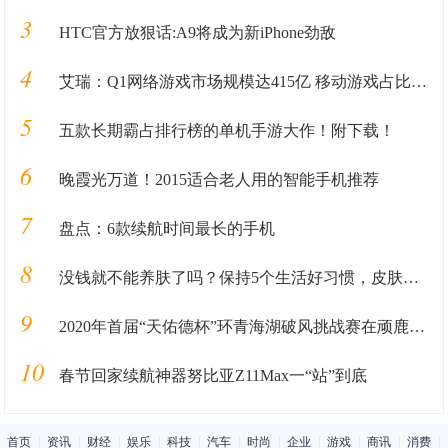
3
HTC官方放狠话:A9将成为新iPhone劲敌
4
艾瑞：Q1网络游戏市场规模达415亿 移动游戏占比过半
5
五款长期霸占排行榜的单机手游大作！附下载！
6
晚霞光万道！2015适合老人用的智能手机推荐
7
盘点：6款续航时间最长的手机
8
没钱就不能养肤了吗？保持5个生活好习惯，皮肤会意想不到的好
9
2020年首届“天佑德杯”环青海湖破风挑战赛在顽鹿竞技开赛
10
春节回家续航神器努比亚Z11Max一“站”到底
首页
|
资讯
|
财经
|
娱乐
|
科技
|
汽车
|
时尚
|
企业
|
游戏
|
商讯
|
消费
|