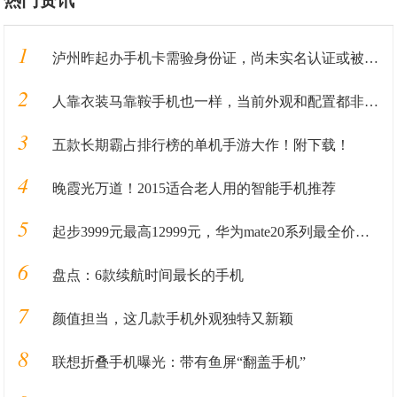
热门资讯
1
泸州昨起办手机卡需验身份证，尚未实名认证或被停机
2
人靠衣装马靠鞍手机也一样，当前外观和配置都非常漂亮的旗舰手机
3
五款长期霸占排行榜的单机手游大作！附下载！
4
晚霞光万道！2015适合老人用的智能手机推荐
5
起步3999元最高12999元，华为mate20系列最全价格奉上
6
盘点：6款续航时间最长的手机
7
颜值担当，这几款手机外观独特又新颖
8
联想折叠手机曝光：带有鱼屏“翻盖手机”