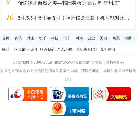
9
传递济州自然之美—韩国美妆护肤品牌“济州海”
10
5寸/5.5寸/6寸屏设计！神舟锐龙三款手机性能对比解析
首页
|
资讯
|
财经
|
娱乐
|
科技
|
汽车
|
时尚
|
企业
|
游戏
|
商讯
|
消费
|
微商
|
区块链
关于我们
-
联系我们
-
XML地图
-
网站地图
TXT
-
版权声明
Copyright © 2006-2019 http://www.knwsq.com 青海都市网版权所有
如果您发现本网站上有侵犯您的合法权益的内容，请联系我们，本网站将立即予以删
除！