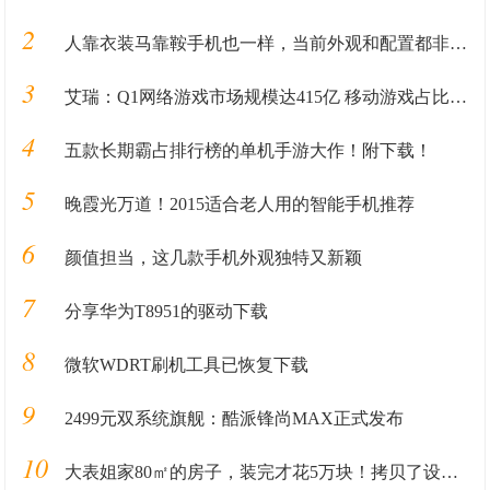
2
人靠衣装马靠鞍手机也一样，当前外观和配置都非常漂亮的旗舰手机
3
艾瑞：Q1网络游戏市场规模达415亿 移动游戏占比过半
4
五款长期霸占排行榜的单机手游大作！附下载！
5
晚霞光万道！2015适合老人用的智能手机推荐
6
颜值担当，这几款手机外观独特又新颖
7
分享华为T8951的驱动下载
8
微软WDRT刷机工具已恢复下载
9
2499元双系统旗舰：酷派锋尚MAX正式发布
10
大表姐家80㎡的房子，装完才花5万块！拷贝了设计图我也要照着装