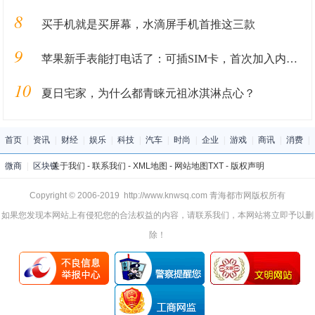
8
买手机就是买屏幕，水滴屏手机首推这三款
9
苹果新手表能打电话了：可插SIM卡，首次加入内置网络功能
10
夏日宅家，为什么都青睐元祖冰淇淋点心？
首页
|
资讯
|
财经
|
娱乐
|
科技
|
汽车
|
时尚
|
企业
|
游戏
|
商讯
|
消费
|
微商
|
区块链
关于我们
-
联系我们
-
XML地图
-
网站地图
TXT
-
版权声明
Copyright © 2006-2019 http://www.knwsq.com 青海都市网版权所有
如果您发现本网站上有侵犯您的合法权益的内容，请联系我们，本网站将立即予以删
除！