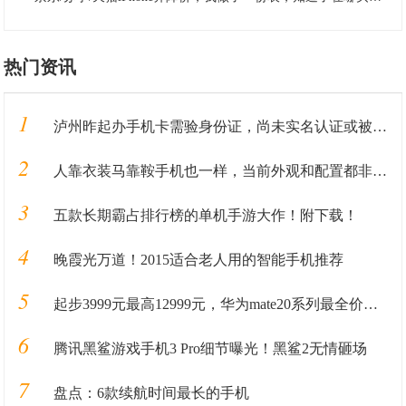
热门资讯
1
泸州昨起办手机卡需验身份证，尚未实名认证或被停机
2
人靠衣装马靠鞍手机也一样，当前外观和配置都非常漂亮的旗舰手机
3
五款长期霸占排行榜的单机手游大作！附下载！
4
晚霞光万道！2015适合老人用的智能手机推荐
5
起步3999元最高12999元，华为mate20系列最全价格奉上
6
腾讯黑鲨游戏手机3 Pro细节曝光！黑鲨2无情砸场
7
盘点：6款续航时间最长的手机