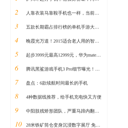
2
人靠衣装马靠鞍手机也一样，当前外观和配置都非常漂亮的旗舰手机
3
五款长期霸占排行榜的单机手游大作！附下载！
4
晚霞光万道！2015适合老人用的智能手机推荐
5
起步3999元最高12999元，华为mate20系列最全价格奉上
6
腾讯黑鲨游戏手机3 Pro细节曝光！黑鲨2无情砸场
7
盘点：6款续航时间最长的手机
8
4种数据线推荐，给手机充电快又方便
9
中阳肢残矫形团队，严重马蹄内翻足手术实力认证
10
28米铁矿筒仓变身沉浸数字展厅 免费体验本周五12时开抢