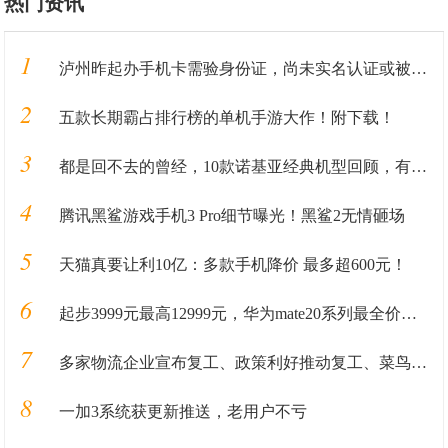
热门资讯
1
泸州昨起办手机卡需验身份证，尚未实名认证或被停机
2
五款长期霸占排行榜的单机手游大作！附下载！
3
都是回不去的曾经，10款诺基亚经典机型回顾，有你用过的吗？
4
腾讯黑鲨游戏手机3 Pro细节曝光！黑鲨2无情砸场
5
天猫真要让利10亿：多款手机降价 最多超600元！
6
起步3999元最高12999元，华为mate20系列最全价格奉上
7
多家物流企业宣布复工、政策利好推动复工、菜鸟供应链2万岗位
8
一加3系统获更新推送，老用户不亏